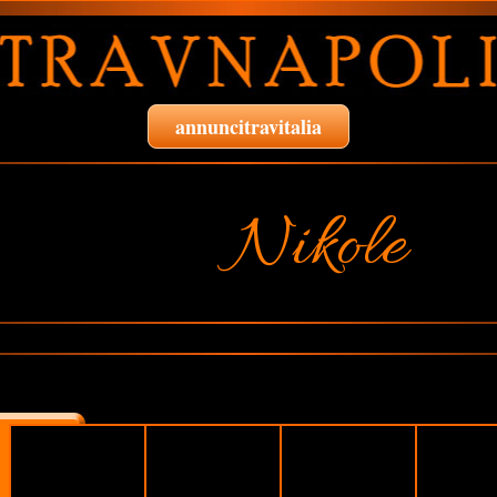
annuncitravitalia
Nikole